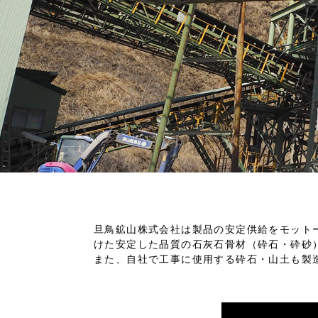
旦鳥鉱山株式会社は製品の安定供給をモット
けた安定した品質の石灰石骨材（砕石・砕砂
また、自社で工事に使用する砕石・山土も製