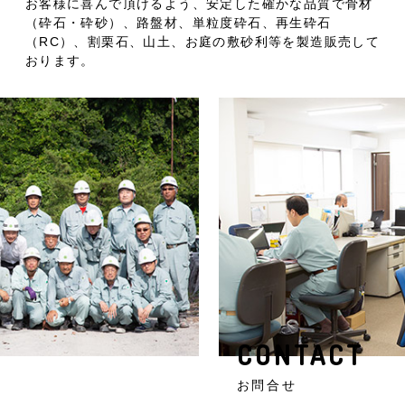
人
お客様に喜んで頂けるよう、安定した確かな品質で骨材
リ
（砕石・砕砂）、路盤材、単粒度砕石、再生砕石
砕
（RC）、割栗石、山土、お庭の敷砂利等を製造販売して
おります。
CONTACT
お問合せ