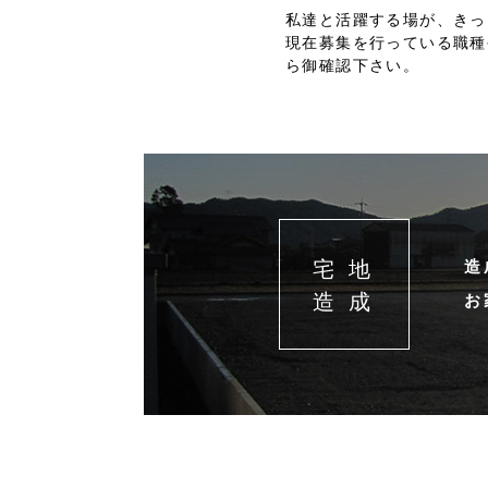
私達と活躍する場が、きっ
現在募集を行っている職種
ら御確認下さい。
宅 地
造
造 成
お